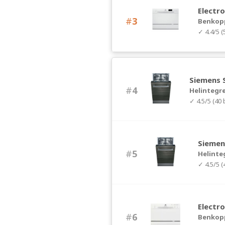
Electr
#
3
Benkop
✓ 4.4/5 
Siemens 
#
4
Helintegr
✓ 4.5/5 (40
Siemen
#
5
Helinte
✓ 4.5/5 
Electr
#
6
Benkop