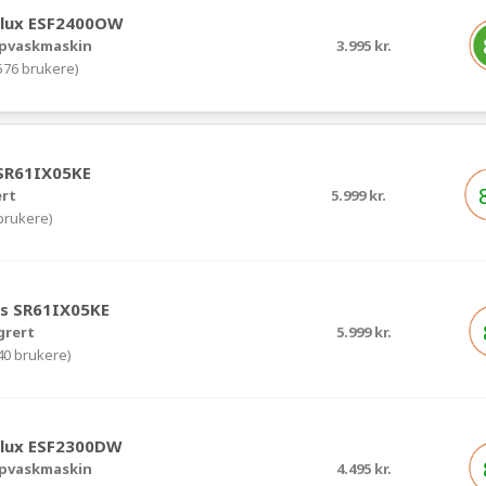
olux ESF2400OW
pvaskmaskin
3.995 kr.
(576 brukere)
SR61IX05KE
ert
5.999 kr.
 brukere)
s SR61IX05KE
grert
5.999 kr.
(40 brukere)
olux ESF2300DW
pvaskmaskin
4.495 kr.