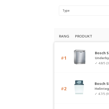
RANG
PRODUKT
Bosch 
#
1
Underb
✓ 4.8/5 (
Bosch 
#
2
Helinteg
✓ 4.7/5 (