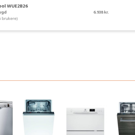
ool WUE2B26
ygd
6.938 kr.
5 brukere)