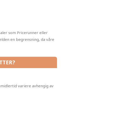
aler som Pricerunner eller
sjelden en begrensning, da våre
ETTER?
midlertid variere avhengig av