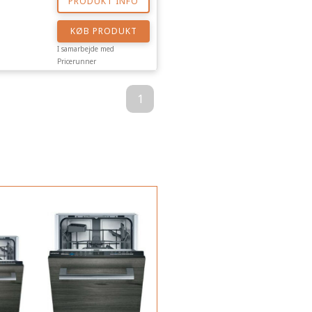
PRODUKT INFO
KØB PRODUKT
I samarbejde med
Pricerunner
1