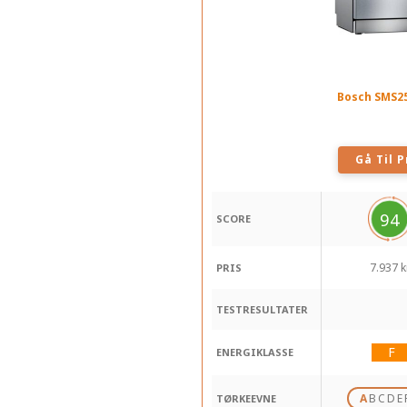
Bosch SMS2
Gå Til P
94
SCORE
7.937 k
PRIS
TESTRESULTATER
ENERGIKLASSE
A
B
C
D
E
TØRKEEVNE