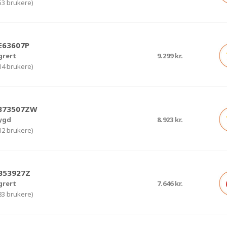
(53 brukere)
E63607P
grert
9.299 kr.
(14 brukere)
FB73507ZW
ygd
8.923 kr.
(12 brukere)
B53927Z
grert
7.646 kr.
(83 brukere)