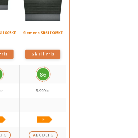
61IX05KE
Siemens SR61IX05KE
Pris
Gå Til Pris
86
kr
5.999 kr
E
F
G
A
B
C
D
E
F
G