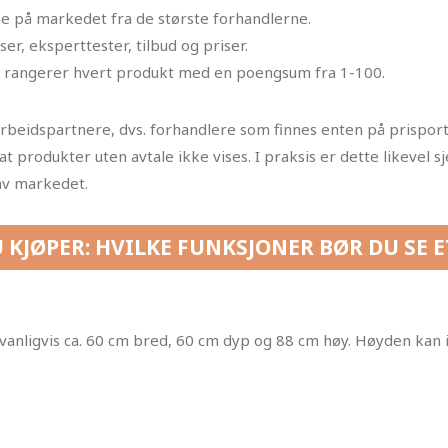
ne på markedet fra de største forhandlerne.
r, eksperttester, tilbud og priser.
r rangerer hvert produkt med en poengsum fra 1-100.
arbeidspartnere, dvs. forhandlere som finnes enten på prisport
t produkter uten avtale ikke vises. I praksis er dette likevel 
av markedet.
U KJØPER: HVILKE FUNKSJONER BØR DU SE 
anligvis ca. 60 cm bred, 60 cm dyp og 88 cm høy. Høyden kan i