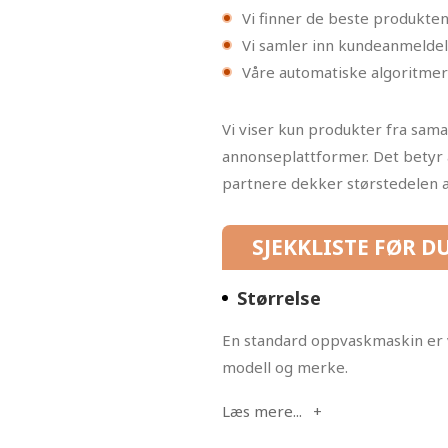
Vi finner de beste produkte
Vi samler inn kundeanmeldelse
Våre automatiske algoritme
Vi viser kun produkter fra sam
annonseplattformer. Det betyr a
partnere dekker størstedelen 
SJEKKLISTE FØR D
Størrelse
En standard oppvaskmaskin er v
modell og merke.