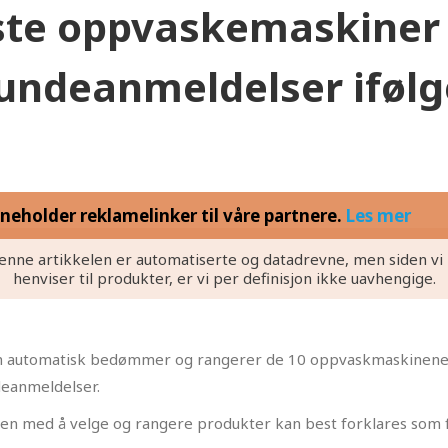
ste oppvaskemaskiner 
kundeanmeldelser ifølg
eholder reklamelinker til våre partnere.
Les mer
enne artikkelen er automatiserte og datadrevne, men siden vi
henviser til produkter, er vi per definisjon ikke uavhengige.
som automatisk bedømmer og rangerer de 10 oppvaskmaskinene
deanmeldelser.
sen med å velge og rangere produkter kan best forklares som f