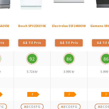
5AI05E
Bosch SPV2IKX10E
Electrolux ESF2400OW
Siemens SR
ris
Gå Til Pris
Gå Til Pris
Gå Til 
92
86
86
r
5.724 kr
3.995 kr
5.999 
F
G
A
B
C
D
E
F
G
A
B
C
D
E
F
G
A
B
C
D