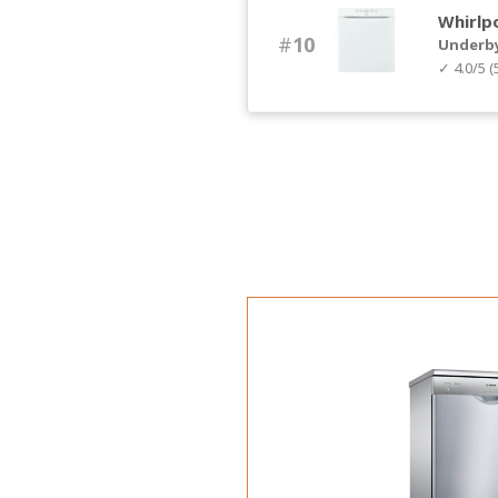
Whirlp
#
10
Underb
✓ 4.0/5 (