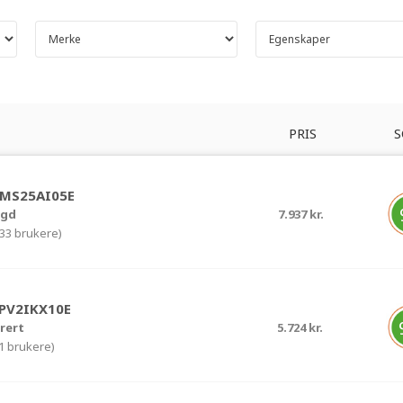
PRIS
S
SMS25AI05E
ygd
7.937 kr.
333 brukere)
SPV2IKX10E
rert
5.724 kr.
91 brukere)